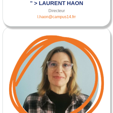
" > LAURENT HAON
Directeur
l.haon@campus14.frr