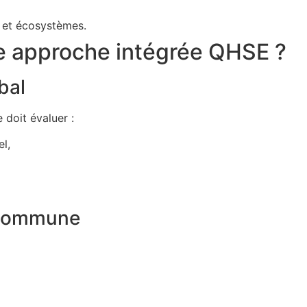
s et écosystèmes.
 approche intégrée QHSE ?
bal
 doit évaluer :
el,
e commune